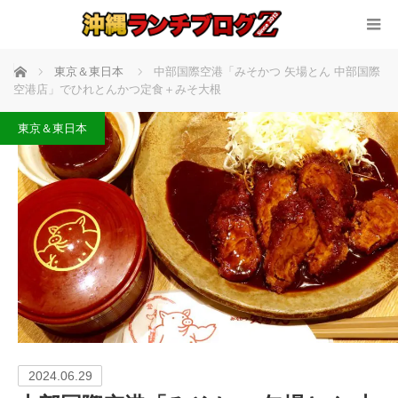
ホーム
東京＆東日本
中部国際空港「みそかつ 矢場とん 中部国際
空港店」でひれとんかつ定食＋みそ大根
東京＆東日本
2024.06.29