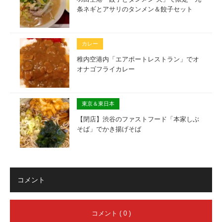
条ネギとアサリのタンメン＆餃子セット
カレー
稚内空港内「エアポートレストラン」でオ
オナゴフライカレー
東京＆東日本
【閉店】渋谷のファストフード「本家しぶ
そば」でかき揚げそば
コメント
コメント ( 0 )