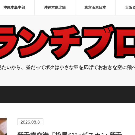
沖縄本島中部
沖縄本島北部
東京＆東日本
大阪
見たいから、昼だってボクは小さな羽を広げておおきな空に飛
2026.08.3