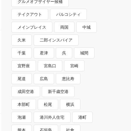
グルメオブザイヤー候補
テイクアウト
パルコシティ
メインプレイス
両国
中城
久米
二郎インスパイア
千葉
君津
呉
城間
宜野座
宮島口
宮崎
尾道
広島
恵比寿
成田空港
新千歳空港
本部町
松尾
横浜
泡瀬
港川外人住宅
港町
熊本
石垣島
社食