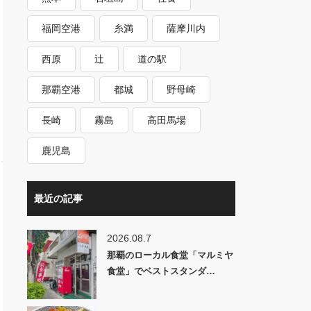
福岡空港
糸満
薩摩川内
西原
辻
道の駅
那覇空港
都城
野母崎
長崎
霧島
高田馬場
鹿児島
最近の記事
2026.08.7
那覇のローカル食堂「マルミヤ
食堂」でベストスタンダ…