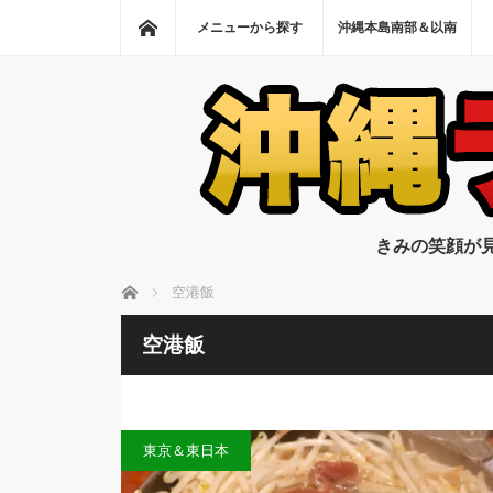
ホーム
メニューから探す
沖縄本島南部＆以南
きみの笑顔が
ホーム
空港飯
空港飯
東京＆東日本