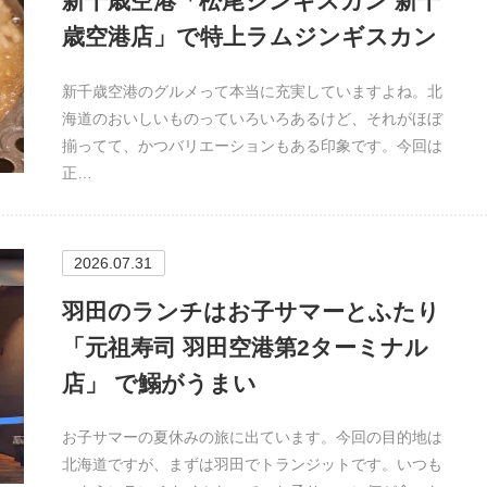
新千歳空港「松尾ジンギスカン 新千
歳空港店」で特上ラムジンギスカン
新千歳空港のグルメって本当に充実していますよね。北
海道のおいしいものっていろいろあるけど、それがほぼ
揃ってて、かつバリエーションもある印象です。今回は
正…
2026.07.31
羽田のランチはお子サマーとふたり
「元祖寿司 羽田空港第2ターミナル
店」 で鰯がうまい
お子サマーの夏休みの旅に出ています。今回の目的地は
北海道ですが、まずは羽田でトランジットです。いつも