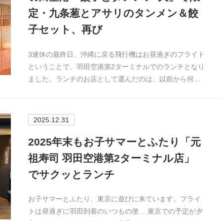
定・九条葱とアサリのタンメン＆餃
子セット、再び
3連休の最終日、沖縄に戻る飛行機はお昼過ぎのフライト
ということで、羽田空港第2ターミナルでのランチとなり
ました。ランチのお店として選んだのは、以前から何…
2025.12.31
2025年末もお子サマーとふたり「元
祖寿司 羽田空港第2ターミナル店」
でサクッとランチ
お子サマーとふたり、東京に遊びに来ています。フライ
トは昼過ぎに羽田到着のいつもの便… 東京での予定が夕