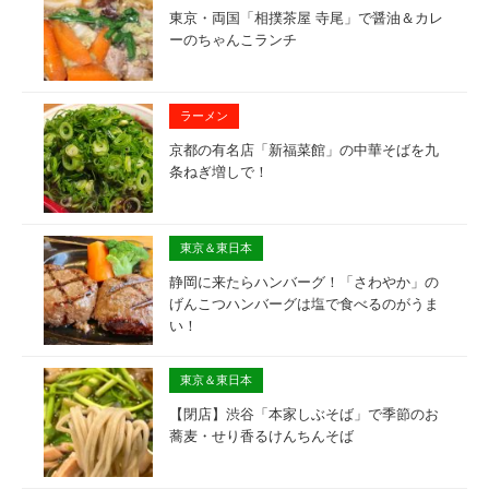
東京・両国「相撲茶屋 寺尾」で醤油＆カレ
ーのちゃんこランチ
ラーメン
京都の有名店「新福菜館」の中華そばを九
条ねぎ増しで！
東京＆東日本
静岡に来たらハンバーグ！「さわやか」の
げんこつハンバーグは塩で食べるのがうま
い！
東京＆東日本
【閉店】渋谷「本家しぶそば」で季節のお
蕎麦・せり香るけんちんそば