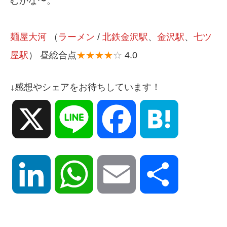
むかな〜。
麺屋大河
（
ラーメン
/
北鉄金沢駅
、
金沢駅
、
七ツ
屋駅
） 昼総合点
★★★★
☆
4.0
↓感想やシェアをお待ちしています！
X
Line
Facebook
Hatena
LinkedIn
WhatsApp
Email
共
有