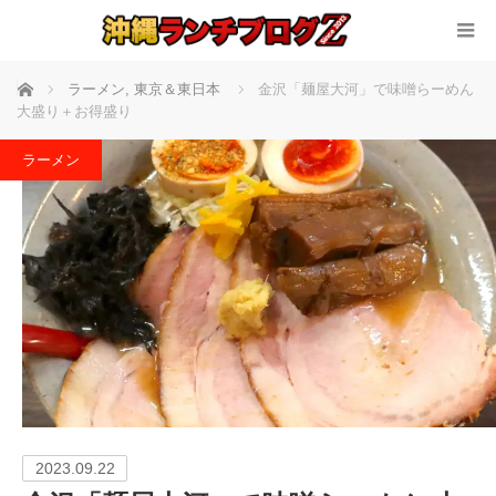
ホーム
ラーメン
,
東京＆東日本
金沢「麺屋大河」で味噌らーめん
大盛り＋お得盛り
ラーメン
2023.09.22