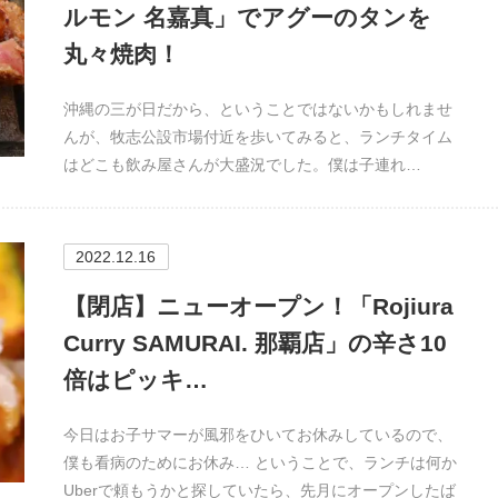
ルモン 名嘉真」でアグーのタンを
丸々焼肉！
沖縄の三が日だから、ということではないかもしれませ
んが、牧志公設市場付近を歩いてみると、ランチタイム
はどこも飲み屋さんが大盛況でした。僕は子連れ…
2022.12.16
【閉店】ニューオープン！「Rojiura
Curry SAMURAI. 那覇店」の辛さ10
倍はピッキ…
今日はお子サマーが風邪をひいてお休みしているので、
僕も看病のためにお休み… ということで、ランチは何か
Uberで頼もうかと探していたら、先月にオープンしたば