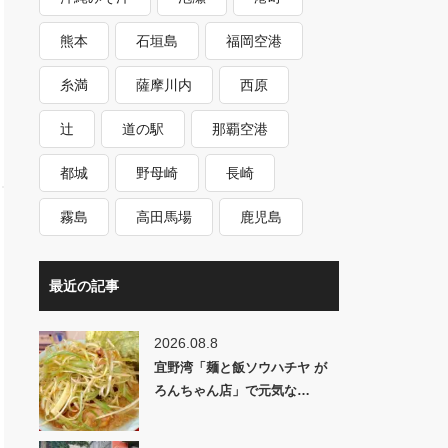
熊本
石垣島
福岡空港
糸満
薩摩川内
西原
辻
道の駅
那覇空港
都城
野母崎
長崎
霧島
高田馬場
鹿児島
最近の記事
2026.08.8
宜野湾「麺と飯ソウハチヤ が
ろんちゃん店」で元気な…