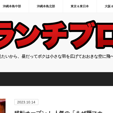
沖縄本島中部
沖縄本島北部
東京＆東日本
大阪
見たいから、昼だってボクは小さな羽を広げておおきな空に飛
2023.10.14