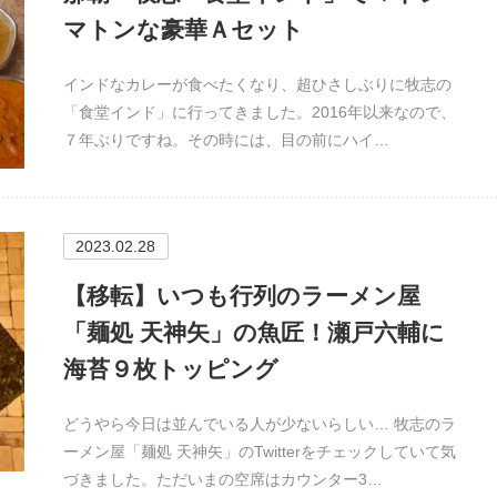
マトンな豪華Ａセット
インドなカレーが食べたくなり、超ひさしぶりに牧志の
「食堂インド」に行ってきました。2016年以来なので、
７年ぶりですね。その時には、目の前にハイ…
2023.02.28
【移転】いつも行列のラーメン屋
「麺処 天神矢」の魚匠！瀬戸六輔に
海苔９枚トッピング
どうやら今日は並んでいる人が少ないらしい… 牧志のラ
ーメン屋「麺処 天神矢」のTwitterをチェックしていて気
づきました。ただいまの空席はカウンター3…