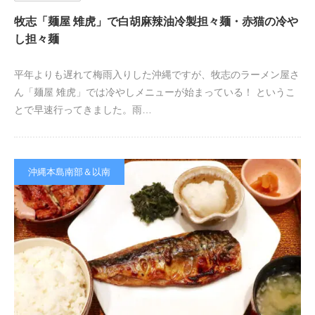
牧志「麺屋 雉虎」で白胡麻辣油冷製担々麺・赤猫の冷や
し担々麺
平年よりも遅れて梅雨入りした沖縄ですが、牧志のラーメン屋さ
ん「麺屋 雉虎」では冷やしメニューが始まっている！ というこ
とで早速行ってきました。雨…
沖縄本島南部＆以南