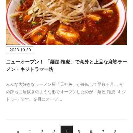
2023.10.20
ニューオープン！ 「麺屋 雉虎」で意外と上品な麻婆ラー
メン・キジトラマー坊
みんな大好きなラーメン屋「天神矢」が移転して早数ヶ月… そ
の跡地に居抜きのような形でオープンしたのが「麺屋 雉虎−キジ
トラ−」です。９月にオープ…
«
1
2
3
4
5
6
7
8