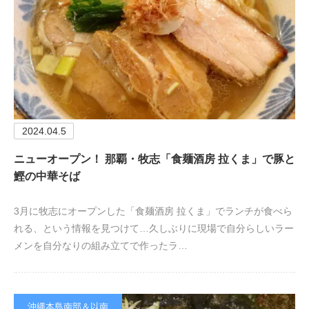
2024.04.5
ニューオープン！ 那覇・牧志「食麺酒房 拉くま」で豚と
鰹の中華そば
3月に牧志にオープンした「食麺酒房 拉くま」でランチが食べら
れる、という情報を見つけて…久しぶりに現場で自分らしいラー
メンを自分なりの組み立てで作ったラ…
沖縄本島南部＆以南