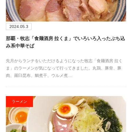
2024.05.3
那覇・牧志「食麺酒房 拉くま」でいろいろ入ったぶち込
み系中華そば
先月からランチをいただけるようになった牧志「食麺酒房 拉く
ま」のラーメンが気になって行ってきました。丸鶏、豚骨、豚
肉、羅臼昆布、鯛煮干、ウルメ煮…
ラーメン