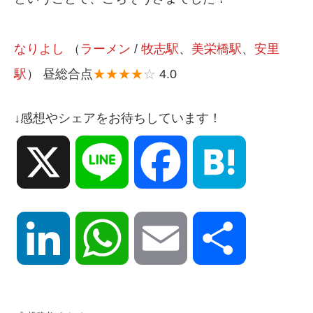
なりよし
（
ラーメン
/
牧志駅
、
美栄橋駅
、
安里
駅
） 昼総合点
★★★★
☆
4.0
↓感想やシェアをお待ちしています！
X
Line
Facebook
Hatena
LinkedIn
WhatsApp
Email
共
有