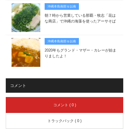
沖縄本島南部＆以南
朝７時から営業している那覇・牧志「花は
な商店」で沖縄の海藻を使ったアーサそば
沖縄本島南部＆以南
2020年もグランド・マザー・カレーが始ま
りましたよ！
コメント
コメント ( 0 )
トラックバック ( 0 )