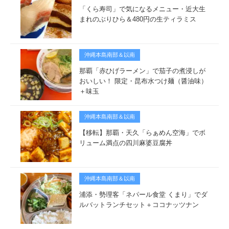
「くら寿司」で気になるメニュー・近大生
まれのぶりひら＆480円の生ティラミス
沖縄本島南部＆以南
那覇「赤ひげラーメン」で茄子の煮浸しが
おいしい！ 限定・昆布水つけ麺（醤油味）
＋味玉
沖縄本島南部＆以南
【移転】那覇・天久「らぁめん空海」でボ
リューム満点の四川麻婆豆腐丼
沖縄本島南部＆以南
浦添・勢理客「ネパール食堂 くまり」でダ
ルバットランチセット＋ココナッツナン