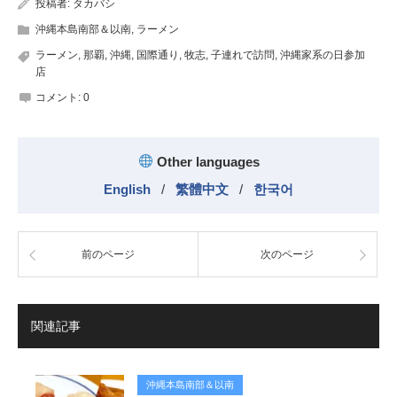
投稿者:
タカバシ
沖縄本島南部＆以南
,
ラーメン
ラーメン
,
那覇
,
沖縄
,
国際通り
,
牧志
,
子連れで訪問
,
沖縄家系の日参加
店
コメント:
0
Other languages
English
/
繁體中文
/
한국어
前のページ
次のページ
関連記事
沖縄本島南部＆以南