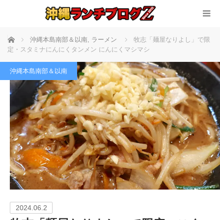
ホーム
沖縄本島南部＆以南
,
ラーメン
牧志「麺屋なりよし」で限
定・スタミナにんにくタンメン にんにくマシマシ
沖縄本島南部＆以南
2024.06.2