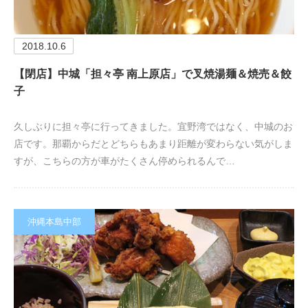
2018.10.6
【閉店】中城「担々亭 南上原店」で叉焼湯麺＆焼売＆餃
子
久しぶりに担々亭に行ってきました。宜野湾ではなく、中城のお
店です。那覇からだとどちらもあまり距離が変わらない気がしま
すが、こちらの方が車がたくさん停められるんで…
沖縄本島中部