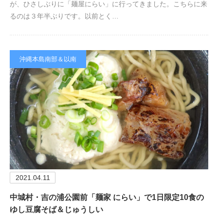
が、ひさしぶりに「麺屋にらい」に行ってきました。こちらに来
るのは３年半ぶりです。以前とく…
沖縄本島南部＆以南
2021.04.11
中城村・吉の浦公園前「麺家 にらい」で1日限定10食の
ゆし豆腐そば＆じゅうしい