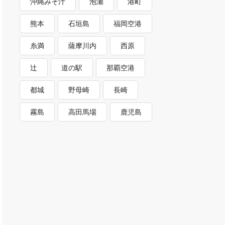
沖縄みそ汁
泡瀬
港町
熊本
石垣島
福岡空港
糸満
薩摩川内
西原
辻
道の駅
那覇空港
都城
野母崎
長崎
霧島
高田馬場
鹿児島