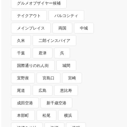
グルメオブザイヤー候補
テイクアウト
パルコシティ
メインプレイス
両国
中城
久米
二郎インスパイア
千葉
君津
呉
国際通りのれん街
城間
宜野座
宮島口
宮崎
尾道
広島
恵比寿
成田空港
新千歳空港
本部町
松尾
横浜