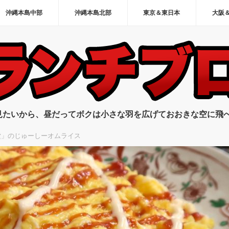
沖縄本島中部
沖縄本島北部
東京＆東日本
大阪
見たいから、昼だってボクは小さな羽を広げておおきな空に飛
堂」のじゅーしーオムライス