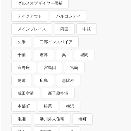
グルメオブザイヤー候補
テイクアウト
パルコシティ
メインプレイス
両国
中城
久米
二郎インスパイア
千葉
君津
呉
城間
宜野座
宮島口
宮崎
尾道
広島
恵比寿
成田空港
新千歳空港
本部町
松尾
横浜
泡瀬
港川外人住宅
港町