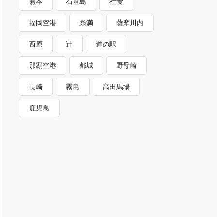
熊本
石垣島
社食
福岡空港
糸満
薩摩川内
西原
辻
道の駅
那覇空港
都城
野母崎
長崎
霧島
高田馬場
鹿児島