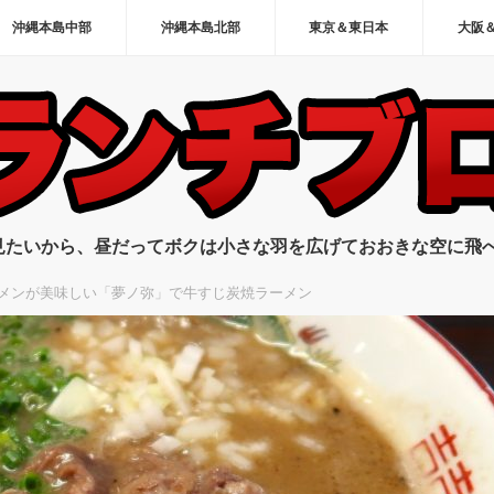
沖縄本島中部
沖縄本島北部
東京＆東日本
大阪
見たいから、昼だってボクは小さな羽を広げておおきな空に飛
メンが美味しい「夢ノ弥」で牛すじ炭焼ラーメン