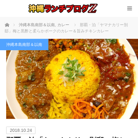
ホーム
沖縄本島南部＆以南
,
カレー
那覇・泊「ヤマナカリー別
邸」梅と黒酢と柔らかポークのカレー＆旨みチキンカレー
沖縄本島南部＆以南
2018.10.24