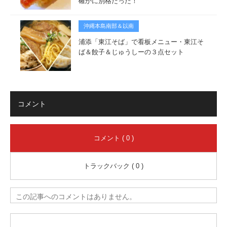
確かに別格だった！
沖縄本島南部＆以南
浦添「東江そば」で看板メニュー・東江そ
ば＆餃子＆じゅうしーの３点セット
コメント
コメント ( 0 )
トラックバック ( 0 )
この記事へのコメントはありません。