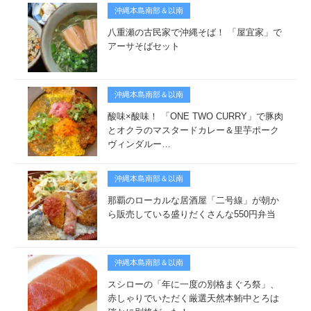
沖縄本島南部＆以南
八重瀬の古民家で沖縄そば！ 「屋宜家」で
アーサそばセット
沖縄本島南部＆以南
酸味×酸味！ 「ONE TWO CURRY」で豚肉
とオクラのマスタードカレー＆里芋ポーク
ヴィンダルー…
沖縄本島南部＆以南
那覇のローカルな居酒屋「二号線」が朝か
ら販売している盛りだくさんな550円弁当
沖縄本島南部＆以南
スシローの「年に一度の別格まぐろ祭」、
赤しゃりでいただく厳選天然本鮪中とろは