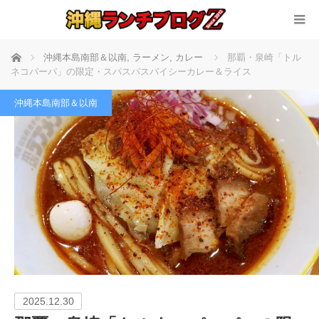
ホーム
沖縄本島南部＆以南
,
ラーメン
,
カレー
那覇・泉崎「トル
ネコパーパ」の限定・スパスパスパイシーカレー＆ライス
沖縄本島南部＆以南
2025.12.30