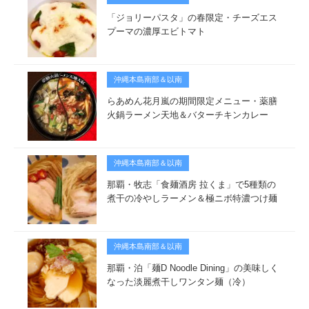
「ジョリーパスタ」の春限定・チーズエス
プーマの濃厚エビトマト
沖縄本島南部＆以南
らあめん花月嵐の期間限定メニュー・薬膳
火鍋ラーメン天地＆バターチキンカレー
沖縄本島南部＆以南
那覇・牧志「食麺酒房 拉くま」で5種類の
煮干の冷やしラーメン＆極ニボ特濃つけ麺
沖縄本島南部＆以南
那覇・泊「麺D Noodle Dining」の美味しく
なった淡麗煮干しワンタン麺（冷）