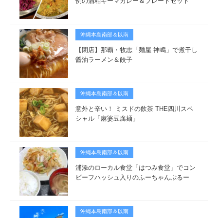
例の酒粕キーマカレー＆プレートセット
沖縄本島南部＆以南
【閉店】那覇・牧志「麺屋 神鳴」で煮干し
醤油ラーメン＆餃子
沖縄本島南部＆以南
意外と辛い！ ミスドの飲茶 THE四川スペ
シャル「麻婆豆腐麺」
沖縄本島南部＆以南
浦添のローカル食堂「はつみ食堂」でコン
ビーフハッシュ入りのふーちゃんぷるー
沖縄本島南部＆以南