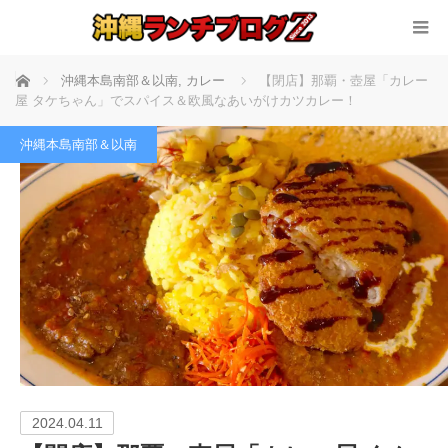
ホーム
沖縄本島南部＆以南
,
カレー
【閉店】那覇・壺屋「カレー
屋 タケちゃん」でスパイス＆欧風なあいがけカツカレー！
沖縄本島南部＆以南
2024.04.11