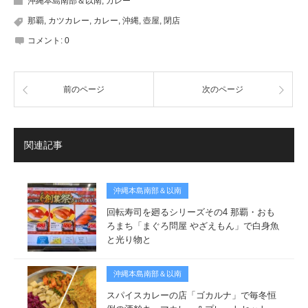
沖縄本島南部＆以南
,
カレー
那覇
,
カツカレー
,
カレー
,
沖縄
,
壺屋
,
閉店
コメント:
0
前のページ
次のページ
関連記事
沖縄本島南部＆以南
回転寿司を廻るシリーズその4 那覇・おも
ろまち「まぐろ問屋 やざえもん」で白身魚
と光り物と
沖縄本島南部＆以南
スパイスカレーの店「ゴカルナ」で毎冬恒