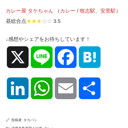
カレー屋 タケちゃん
（
カレー
/
牧志駅
、
安里駅
）
昼総合点
★★★
☆☆
3.5
↓感想やシェアをお待ちしています！
X
Line
Facebook
Hatena
LinkedIn
WhatsApp
Email
共
有
投稿者:
タカバシ