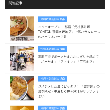
関連記事
沖縄本島南部＆以南
ニューオープン！ 那覇「元祖豚丼屋
TONTON 那覇久茂地店」で豚バラ＆ロース
のハーフ＆ハーフ丼
沖縄本島南部＆以南
那覇空港でポークたまごおにぎりを求めて
「ポーたま」「ファミマ」「空港食堂」
沖縄本島南部＆以南
ジメジメした夏にピッタリ！ 「吉野家」の
夏季限定・牛麦とろ丼＆冷汁がサラサラう
まい！
沖縄本島南部＆以南