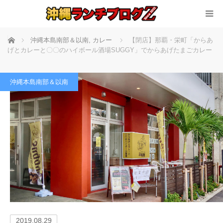
ホーム
沖縄本島南部＆以南
,
カレー
【閉店】那覇・栄町「からあ
げとカレーと〇〇のハイボール酒場SUGGY」でからあげたまごカレー
沖縄本島南部＆以南
2019.08.29