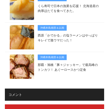
くら寿司で日本の漁業を応援！ 北海道産の
肉厚ほたてを食べてきた。
沖縄本島南部＆以南
西原「かでかる」の塩ラーメンはやっぱり
キレイで激ウマだった！
沖縄本島南部＆以南
那覇・旭橋「豚々ジャッキー」で最高峰の
トンカツ！ あぐーロースかつ定食
コメント