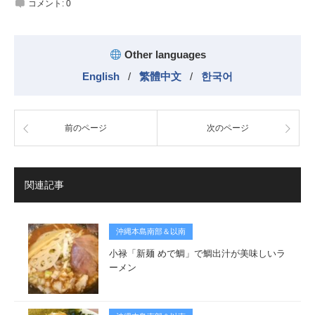
コメント:
0
Other languages
English
/
繁體中文
/
한국어
前のページ
次のページ
関連記事
沖縄本島南部＆以南
小禄「新麺 めで鯛」で鯛出汁が美味しいラ
ーメン