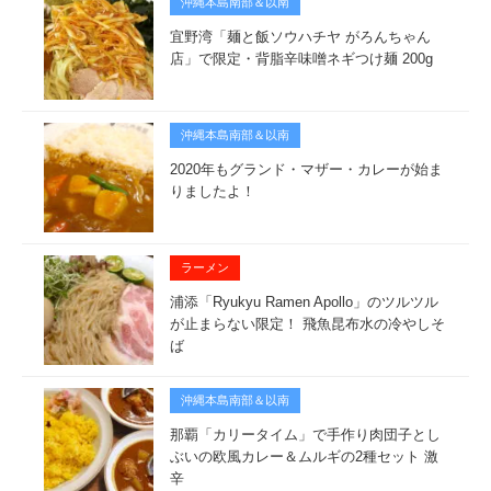
沖縄本島南部＆以南
宜野湾「麺と飯ソウハチヤ がろんちゃん
店」で限定・背脂辛味噌ネギつけ麺 200g
沖縄本島南部＆以南
2020年もグランド・マザー・カレーが始ま
りましたよ！
ラーメン
浦添「Ryukyu Ramen Apollo」のツルツル
が止まらない限定！ 飛魚昆布水の冷やしそ
ば
沖縄本島南部＆以南
那覇「カリータイム」で手作り肉団子とし
ぶいの欧風カレー＆ムルギの2種セット 激
辛