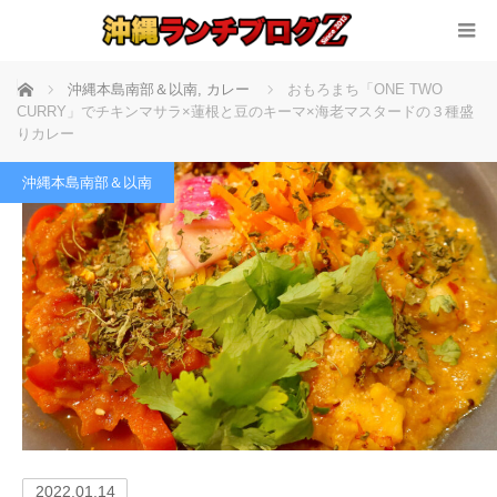
ホーム
沖縄本島南部＆以南
,
カレー
おもろまち「ONE TWO
CURRY」でチキンマサラ×蓮根と豆のキーマ×海老マスタードの３種盛
りカレー
沖縄本島南部＆以南
2022.01.14