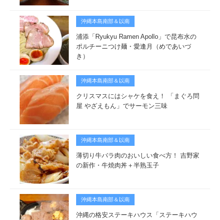
沖縄本島南部＆以南
浦添「Ryukyu Ramen Apollo」で昆布水の
ポルチーニつけ麺・愛逢月（めであいづ
き）
沖縄本島南部＆以南
クリスマスにはシャケを食え！ 「まぐろ問
屋 やざえもん」でサーモン三味
沖縄本島南部＆以南
薄切り牛バラ肉のおいしい食べ方！ 吉野家
の新作・牛焼肉丼＋半熟玉子
沖縄本島南部＆以南
沖縄の格安ステーキハウス「ステーキハウ