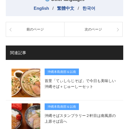
English
/
繁體中文
/
한국어
前のページ
次のページ
関連記事
沖縄本島南部＆以南
首里「てぃしらじそば」で今日も美味しい
沖縄そば＋じゅーしーセット
沖縄本島南部＆以南
沖縄そばスタンプラリー２軒目は南風原の
上原そば店へ