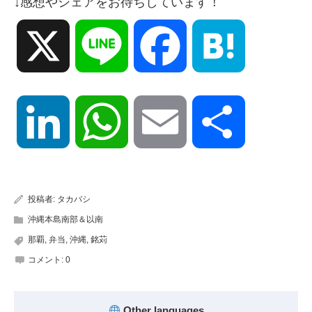
↓感想やシェアをお待ちしています！
X
Line
Facebook
Hatena
LinkedIn
WhatsApp
Email
共
有
投稿者:
タカバシ
沖縄本島南部＆以南
那覇
,
弁当
,
沖縄
,
銘苅
コメント:
0
Other languages