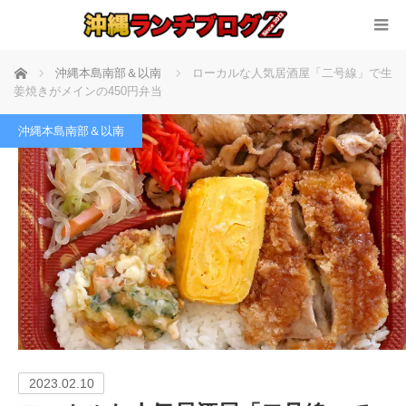
ホーム
沖縄本島南部＆以南
ローカルな人気居酒屋「二号線」で生
姜焼きがメインの450円弁当
沖縄本島南部＆以南
2023.02.10