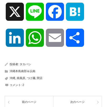
X
Line
Facebook
Hatena
LinkedIn
WhatsApp
Email
共
有
投稿者:
タカバシ
沖縄本島南部＆以南
沖縄
,
南風原
,
つけ麺
,
閉店
コメント:
2
前のページ
次のページ