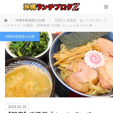
ホーム
沖縄本島南部＆以南
【閉店】南風原「ぬーじボンボン ニ
ュータイプ」の限定・濃厚海老つけ麺＋たっぷりほうれん草
沖縄本島南部＆以南
2023.02.19