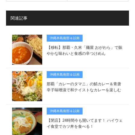
関連記事
沖縄本島南部＆以南
【移転】那覇・久米「麺屋 おがわら」で賑
やかな味わいと食感の辛つけめん
沖縄本島南部＆以南
那覇「カレーのタマニ」の鯖カレー＆青唐
辛子味噌漬で和テイストなカレーを楽しむ
沖縄本島南部＆以南
【閉店】24時間今も開いてます！ ハイウェ
イ食堂でカツ丼を食べる！