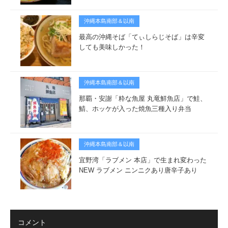
沖縄本島南部＆以南
最高の沖縄そば「てぃしらじそば」は辛変
しても美味しかった！
沖縄本島南部＆以南
那覇・安謝「粋な魚屋 丸竜鮮魚店」で鮭、
鯖、ホッケが入った焼魚三種入り弁当
沖縄本島南部＆以南
宜野湾「ラブメン 本店」で生まれ変わった
NEW ラブメン ニンニクあり唐辛子あり
コメント