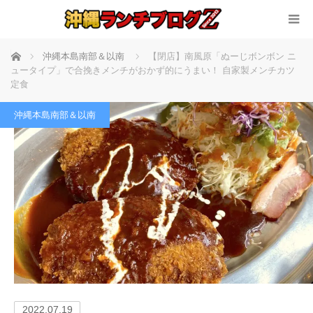
ホーム
沖縄本島南部＆以南
【閉店】南風原「ぬーじボンボン ニ
ュータイプ」で合挽きメンチがおかず的にうまい！ 自家製メンチカツ
定食
沖縄本島南部＆以南
2022.07.19