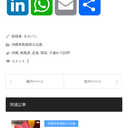
LinkedIn
WhatsApp
Email
共
有
投稿者:
タカバシ
沖縄本島南部＆以南
沖縄
,
南風原
,
定食
,
閉店
,
子連れで訪問
コメント:
2
前のページ
次のページ
関連記事
沖縄本島南部＆以南