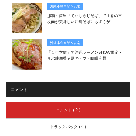
沖縄本島南部＆以南
那覇・首里「てぃしらじそば」で圧巻の三
枚肉が美味しい沖縄そばにもずくが…
沖縄本島南部＆以南
「百年本舗」で沖縄ラーメンSHOW限定・
サバ味噌香る夏のトマト味噌冷麺
コメント
コメント ( 2 )
トラックバック ( 0 )