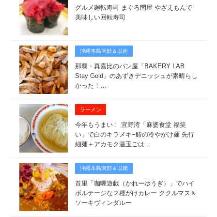
グルメ廻転寿司 まぐろ問屋 やざえもんで
美味しい回転寿司
沖縄本島南部＆以南
那覇・真嘉比のパン屋「BAKERY LAB
Stay Gold」のあずきデニッシュが素晴らし
かった！…
ラーメン
今年もうまい！ 宜野湾「麻婆食堂 福笑
い」で白のキラメキ−鰆の冷やがけ麺 先行
細麺＋アカモク温玉ごは…
沖縄本島南部＆以南
首里「咖喱遊戯（かれーゆうぎ）」でハイ
ボルテージな２種がけカレー ククルマス＆
ソーキヴィンダルー