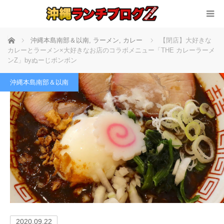
ホーム
沖縄本島南部＆以南
,
ラーメン
,
カレー
【閉店】大好きな
カレーとラーメン×大好きなお店のコラボメニュー「THE カレーラーメ
ンZ」byぬーじボンボン
沖縄本島南部＆以南
2020.09.22