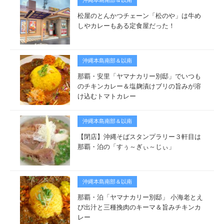
沖縄本島南部＆以南
松屋のとんかつチェーン「松のや」は牛め
しやカレーもある定食屋だった！
沖縄本島南部＆以南
那覇・安里「ヤマナカリー別邸」でいつも
のチキンカレー＆塩麹漬けブリの旨みが溶
け込むトマトカレー
沖縄本島南部＆以南
【閉店】沖縄そばスタンプラリー３軒目は
那覇・泊の「すぅ～ぎぃ～じぃ」
沖縄本島南部＆以南
那覇・泊「ヤマナカリー別邸」 小海老とえ
び出汁と三種挽肉のキーマ＆旨みチキンカ
レー