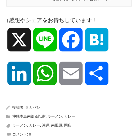
↓感想やシェアをお待ちしています！
X
Line
Facebook
Hatena
LinkedIn
WhatsApp
Email
共
有
投稿者:
タカバシ
沖縄本島南部＆以南
,
ラーメン
,
カレー
ラーメン
,
カレー
,
沖縄
,
南風原
,
閉店
コメント:
0