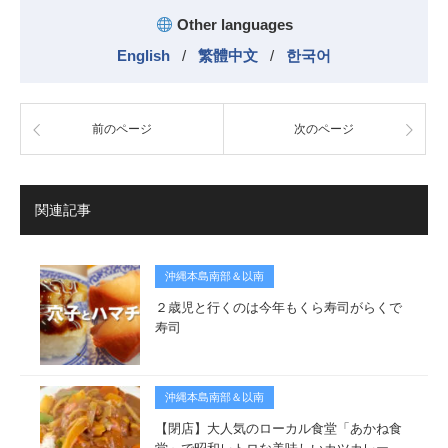
Other languages
English
/
繁體中文
/
한국어
前のページ
次のページ
関連記事
沖縄本島南部＆以南
２歳児と行くのは今年もくら寿司がらくで
寿司
沖縄本島南部＆以南
【閉店】大人気のローカル食堂「あかね食