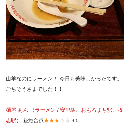
山羊なのにラーメン！ 今日も美味しかったです。
ごちそうさまでした！！
麺屋 あん
（
ラーメン
/
安里駅
、
おもろまち駅
、
牧
志駅
） 昼総合点
★★★
☆☆
3.5