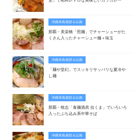
堂」で昭和レトロな美味しいカツカレー
沖縄本島南部＆以南
那覇・美栄橋「照麺」でチャーシューがた
くさん入ったチャーシュー麺＋味玉
沖縄本島南部＆以南
「麺や堂幻」でスッキリサッパリな夏冷や
し麺
沖縄本島南部＆以南
那覇・牧志「食麺酒房 拉くま」でいろいろ
入ったぶち込み系中華そば
沖縄本島南部＆以南