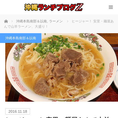
ホーム
沖縄本島南部＆以南
,
ラーメン
ヒージャー！ 安里・麺屋あ
んで山羊ラーメン、大盛り！
沖縄本島南部＆以南
2016.11.18