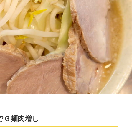
でＧ麺肉増し