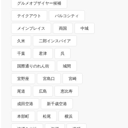
グルメオブザイヤー候補
テイクアウト
パルコシティ
メインプレイス
両国
中城
久米
二郎インスパイア
千葉
君津
呉
国際通りのれん街
城間
宜野座
宮島口
宮崎
尾道
広島
恵比寿
成田空港
新千歳空港
本部町
松尾
横浜