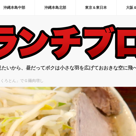
沖縄本島中部
沖縄本島北部
東京＆東日本
大阪
見たいから、昼だってボクは小さな羽を広げておおきな空に飛
 くろとん」でＧ麺肉増し