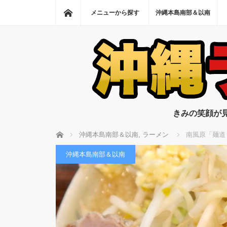
ホーム
メニューから探す
沖縄本島南部＆以南
きみの笑顔が
ホーム
沖縄本島南部＆以南
,
ラーメン
南風原「麺道
沖縄本島南部＆以南