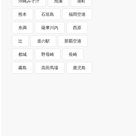
沖縄みそ汁
泡瀬
港町
熊本
石垣島
福岡空港
糸満
薩摩川内
西原
辻
道の駅
那覇空港
都城
野母崎
長崎
霧島
高田馬場
鹿児島