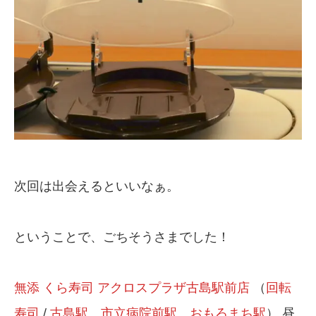
次回は出会えるといいなぁ。
ということで、ごちそうさまでした！
無添 くら寿司 アクロスプラザ古島駅前店
（
回転
寿司
/
古島駅
、
市立病院前駅
、
おもろまち駅
） 昼