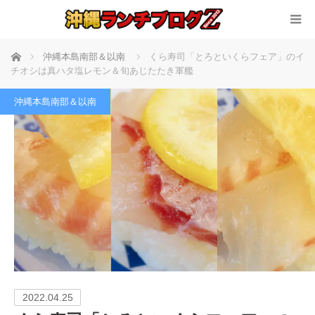
ホーム
沖縄本島南部＆以南
くら寿司「とろといくらフェア」のイ
チオシは真ハタ塩レモン＆旬あじたたき軍艦
沖縄本島南部＆以南
2022.04.25