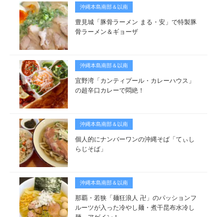
沖縄本島南部＆以南
豊見城「豚骨ラーメン まる・安」で特製豚
骨ラーメン＆ギョーザ
沖縄本島南部＆以南
宜野湾「カンティプール・カレーハウス」
の超辛口カレーで悶絶！
沖縄本島南部＆以南
個人的にナンバーワンの沖縄そば「てぃし
らじそば」
沖縄本島南部＆以南
那覇・若狭「麺狂浪人 卍」のパッションフ
ルーツが入った冷やし麺・煮干昆布水冷し