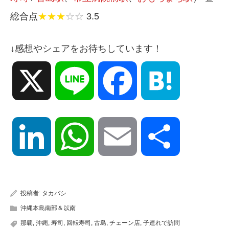
総合点
★★★
☆☆
3.5
↓感想やシェアをお待ちしています！
X
Line
Facebook
Hatena
LinkedIn
WhatsApp
Email
共
有
投稿者:
タカバシ
沖縄本島南部＆以南
那覇
,
沖縄
,
寿司
,
回転寿司
,
古島
,
チェーン店
,
子連れで訪問