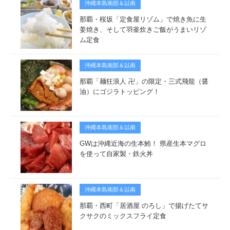
沖縄本島南部＆以南
那覇・桜坂「定食屋リゾム」で焼き魚に生
姜焼き、そして羽釜炊きご飯がうまいリゾ
ム定食
沖縄本島南部＆以南
那覇「麺狂浪人 卍」の限定・三式飛龍（醤
油）にゴジラトッピング！
沖縄本島南部＆以南
GWは沖縄近海の生本鮪！ 県産生本マグロ
を使って自家製・鉄火丼
沖縄本島南部＆以南
那覇・西町「居酒屋 のろし」で揚げたてサ
クサクのミックスフライ定食