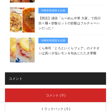
沖縄本島南部＆以南
【閉店】浦添「らーめん中華 大家」で四川
担々麺＋炒飯セットの炒飯はフルチャーハ
ンだった！
沖縄本島南部＆以南
くら寿司「とろといくらフェア」のイチオ
シは真ハタ塩レモン＆旬あじたたき軍艦
コメント
コメント ( 0 )
トラックバック ( 0 )