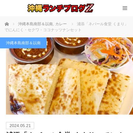
ホーム
沖縄本島南部＆以南
,
カレー
浦添「ネパール食堂 くまり」
でにんにく・セクワ・ココナッツナンセット
沖縄本島南部＆以南
2024.05.21