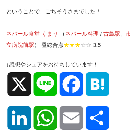
ということで、ごちそうさまでした！
ネパール食堂 くまり
（
ネパール料理
/
古島駅
、
市
立病院前駅
） 昼総合点
★★★
☆☆
3.5
↓感想やシェアをお待ちしています！
X
Line
Facebook
Hatena
LinkedIn
WhatsApp
Email
共