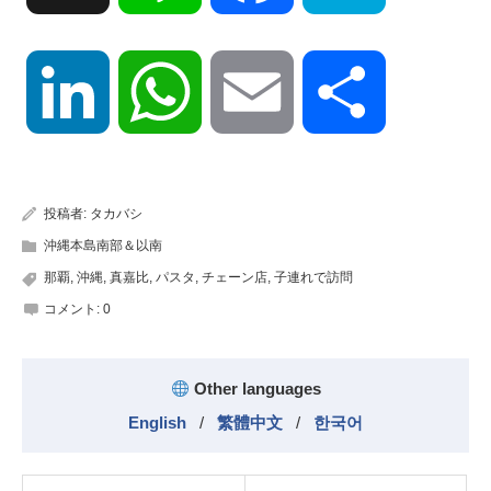
LinkedIn
WhatsApp
Email
共
有
投稿者:
タカバシ
沖縄本島南部＆以南
那覇
,
沖縄
,
真嘉比
,
パスタ
,
チェーン店
,
子連れで訪問
コメント:
0
Other languages
English
/
繁體中文
/
한국어