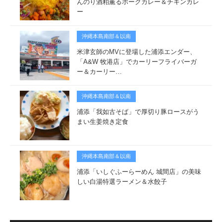
んのり酒粕薫るポークカレー＆チキンカレ
ー
沖縄本島南部＆以南
米津玄師のMVに登場した浦添エンダー、
「A&W 牧港店」でカーリーフライバーガ
ー＆カーリー…
沖縄本島南部＆以南
浦添「我如古そば」で厚切り豚ロースがう
まい生姜焼き定食
沖縄本島南部＆以南
浦添「いしぐふーらーめん 城間店」の美味
しい白湯特選ラーメン＆水餃子