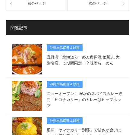
前のページ
次のページ
関連記事
沖縄本島南部＆以南
宜野湾「北海道らーめん奥原流 追風丸 大
謝名店」で期間限定・辛味噌らーめん
沖縄本島南部＆以南
ニューオープン！ 桜坂のスパイスカレー専
門「ヒコナカリー」のカレーはヒップホッ
プ
沖縄本島南部＆以南
那覇「ヤマナカリー別邸」で甘さが旨いほ