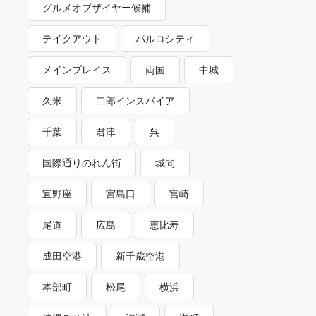
グルメオブザイヤー候補
テイクアウト
パルコシティ
メインプレイス
両国
中城
久米
二郎インスパイア
千葉
君津
呉
国際通りのれん街
城間
宜野座
宮島口
宮崎
尾道
広島
恵比寿
成田空港
新千歳空港
本部町
松尾
横浜