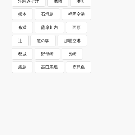
沖縄みそ汁
泡瀬
港町
熊本
石垣島
福岡空港
糸満
薩摩川内
西原
辻
道の駅
那覇空港
都城
野母崎
長崎
霧島
高田馬場
鹿児島