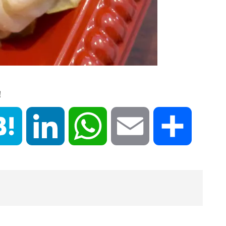
！
book
Hatena
LinkedIn
WhatsApp
Email
共
有