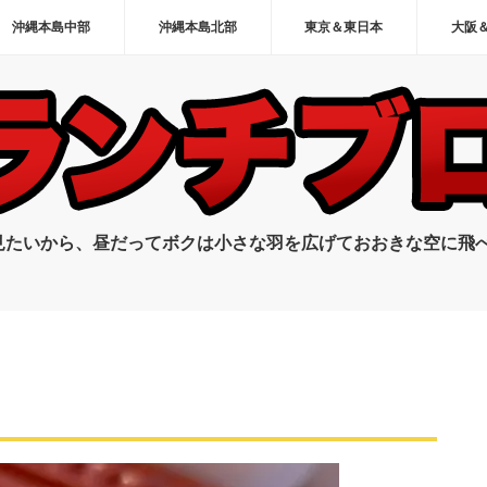
沖縄本島中部
沖縄本島北部
東京＆東日本
大阪
見たいから、昼だってボクは小さな羽を広げておおきな空に飛