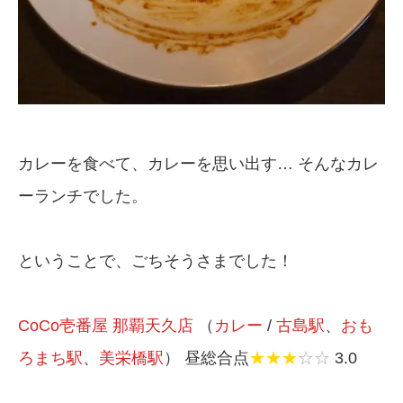
カレーを食べて、カレーを思い出す… そんなカレ
ーランチでした。
ということで、ごちそうさまでした！
CoCo壱番屋 那覇天久店
（
カレー
/
古島駅
、
おも
ろまち駅
、
美栄橋駅
） 昼総合点
★★★
☆☆
3.0