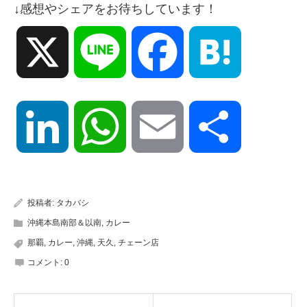
↓感想やシェアをお待ちしています！
X
Line
Facebook
Hatena
LinkedIn
WhatsApp
Email
共
有
投稿者:
タカバシ
沖縄本島南部＆以南
,
カレー
那覇
,
カレー
,
沖縄
,
天久
,
チェーン店
コメント:
0