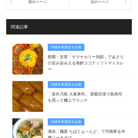
前のページ
次のページ
関連記事
沖縄本島南部＆以南
那覇・安里「ヤマナカリー別邸」であさり
の旨み染み入る海鮮ココナッツトマトカレ
ー
沖縄本島南部＆以南
「喜作乃島 大東寿司」 那覇空港で島寿司
を買って機上でランチ
沖縄本島南部＆以南
浦添「麺屋 ちばとぉ～んど」で月桃香る沖
縄ソーキそば