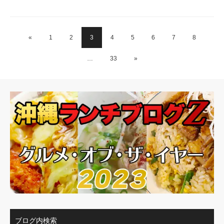
«
1
2
3
4
5
6
7
8
…
33
»
ブログ内検索