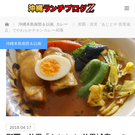
ホーム
沖縄本島南部＆以南
,
カレー
那覇・首里「あじとや 首里城
店」でやわらかチキンカレー40番
沖縄本島南部＆以南
2018.04.17