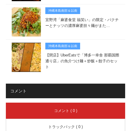
沖縄本島南部＆以南
宜野湾「麻婆食堂 福笑い」の限定・パクチ
ーとナッツの濃厚麻婆担々麺がまた…
沖縄本島南部＆以南
【閉店】UberEatsで「博多一幸舎 那覇国際
通り店」の魚介つけ麺＋炒飯＋餃子のセッ
ト
コメント
コメント ( 0 )
トラックバック ( 0 )