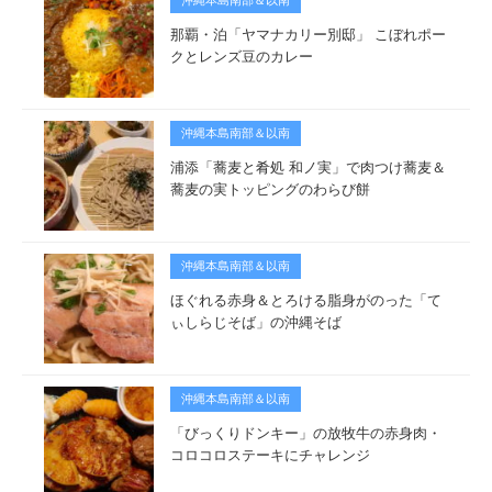
沖縄本島南部＆以南
那覇・泊「ヤマナカリー別邸」 こぼれポー
クとレンズ豆のカレー
沖縄本島南部＆以南
浦添「蕎麦と肴処 和ノ実」で肉つけ蕎麦＆
蕎麦の実トッピングのわらび餅
沖縄本島南部＆以南
ほぐれる赤身＆とろける脂身がのった「て
ぃしらじそば」の沖縄そば
沖縄本島南部＆以南
「びっくりドンキー」の放牧牛の赤身肉・
コロコロステーキにチャレンジ