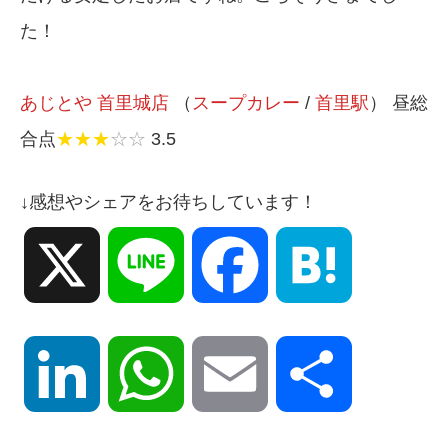
た！
あじとや 首里城店
（
スープカレー
/
首里駅
） 昼総
合点
★★★
☆☆
3.5
↓感想やシェアをお待ちしています！
X
Line
Facebook
Hatena
LinkedIn
WhatsApp
Email
共