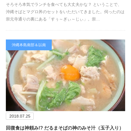
そろそろ本気でランチを食べても大丈夫かな？ ということで、
沖縄そばとマグロ丼のセットをいただいてきました。伺ったのは
崇元寺通りの裏にある「すぅ～ぎぃ～じぃ」。崇…
沖縄本島南部＆以南
2018.07.25
回復食は神頼み!? だるまそばの神のみそ汁（玉子入り）