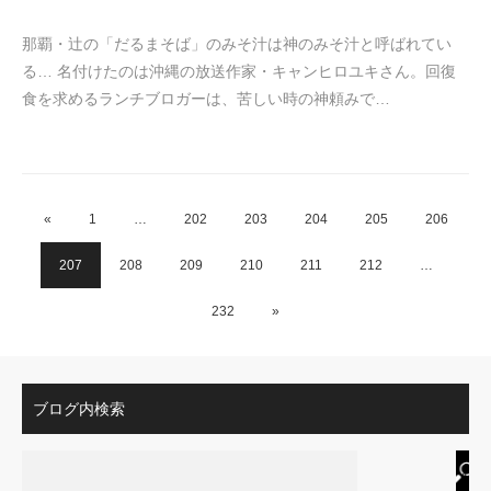
那覇・辻の「だるまそば」のみそ汁は神のみそ汁と呼ばれてい
る… 名付けたのは沖縄の放送作家・キャンヒロユキさん。回復
食を求めるランチブロガーは、苦しい時の神頼みで…
«
1
…
202
203
204
205
206
207
208
209
210
211
212
…
232
»
ブログ内検索