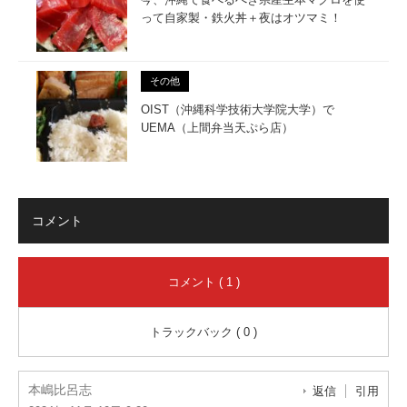
って自家製・鉄火丼＋夜はオツマミ！
その他
OIST（沖縄科学技術大学院大学）で
UEMA（上間弁当天ぷら店）
コメント
コメント ( 1 )
トラックバック ( 0 )
本嶋比呂志
返信
引用