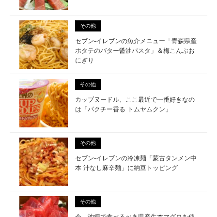
その他
セブン-イレブンの魚介メニュー「青森県産
ホタテのバター醤油パスタ」＆梅こんぶお
にぎり
その他
カップヌードル、ここ最近で一番好きなの
は「パクチー香る トムヤムクン」
その他
セブン-イレブンの冷凍麺「蒙古タンメン中
本 汁なし麻辛麺」に納豆トッピング
その他
今、沖縄で食べるべき県産生本マグロを使