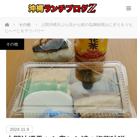
ホーム
その他
上間沖縄天ぷら店から鯖の塩麹味噌おにぎり＆うち
じへーじをデリバリー
その他
2024.11.9