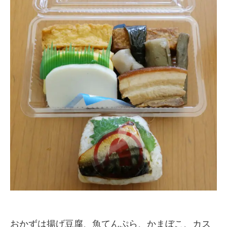
おかずは揚げ豆腐、魚てんぷら、かまぼこ、カス