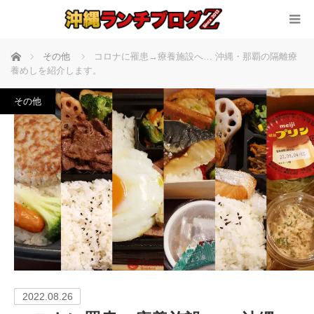
ホーム
その他
コロナに罹患→療養施設へ… 沖縄・那覇の隔離療
養めしを紹介します。
その他
2022.08.26