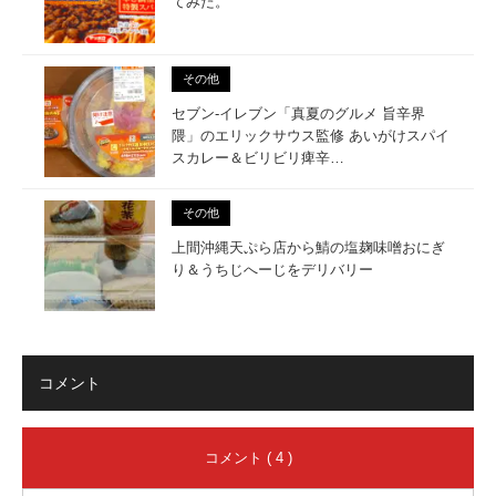
てみた。
その他
セブン-イレブン「真夏のグルメ 旨辛界
隈」のエリックサウス監修 あいがけスパイ
スカレー＆ビリビリ痺辛…
その他
上間沖縄天ぷら店から鯖の塩麹味噌おにぎ
り＆うちじへーじをデリバリー
コメント
コメント ( 4 )