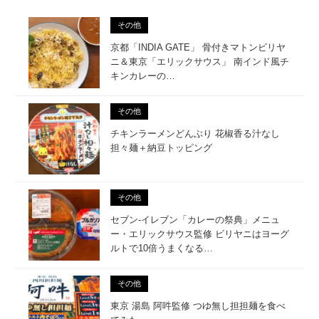
その他
京都「INDIA GATE」 骨付きマトンビリヤ
ニ＆東京「エリックサウス」 南インド風チ
キンカレーの…
その他
チキンラーメンどんぶり 花椒香る汁なし
担々麺＋納豆トッピング
その他
セブン-イレブン「カレーの祭典」メニュ
ー・エリックサウス監修 ビリヤニはヨーグ
ルトで10倍うまくなる…
その他
東京 湯島 阿吽監修 つゆ無し担担麺を食べ