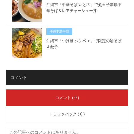
沖縄市「中華そば いとの」で煮玉子濃厚中
華そば＆レアチャーシュー丼
沖縄本島中部
沖縄市「つけ麺 ジンベエ」で限定の油そば
＆餃子
コメント
コメント ( 0 )
トラックバック ( 0 )
この記事へのコメントはありません。