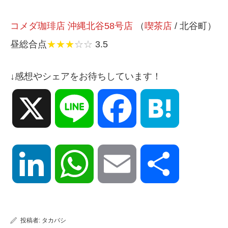
コメダ珈琲店 沖縄北谷58号店
（
喫茶店
/ 北谷町）
昼総合点
★★★
☆☆
3.5
↓感想やシェアをお待ちしています！
X
Line
Facebook
Hatena
LinkedIn
WhatsApp
Email
共
有
投稿者:
タカバシ