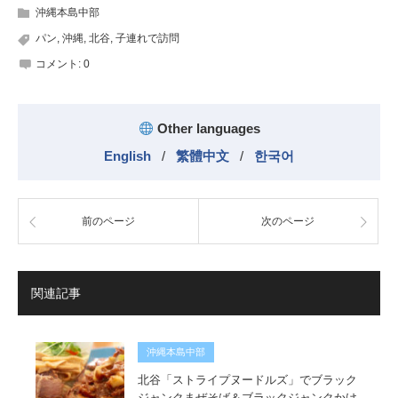
沖縄本島中部
パン
,
沖縄
,
北谷
,
子連れで訪問
コメント:
0
Other languages
English
/
繁體中文
/
한국어
前のページ
次のページ
関連記事
沖縄本島中部
北谷「ストライプヌードルズ」でブラック
ジャンクまぜそば＆ブラックジャンクかけ