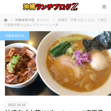
ホーム
沖縄本島中部
,
ラーメン
沖縄市「中華そば いとの」で煮玉
子濃厚中華そば＆レアチャーシュー丼
沖縄本島中部
2022.10.10