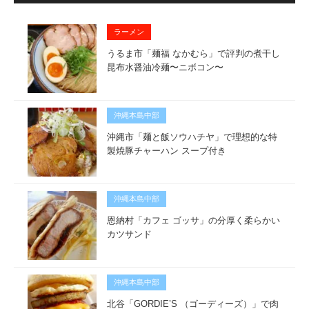
ラーメン
うるま市「麺福 なかむら」で評判の煮干し
昆布水醤油冷麺〜ニボコン〜
沖縄本島中部
沖縄市「麺と飯ソウハチヤ」で理想的な特
製焼豚チャーハン スープ付き
沖縄本島中部
恩納村「カフェ ゴッサ」の分厚く柔らかい
カツサンド
沖縄本島中部
北谷「GORDIE’S （ゴーディーズ）」で肉