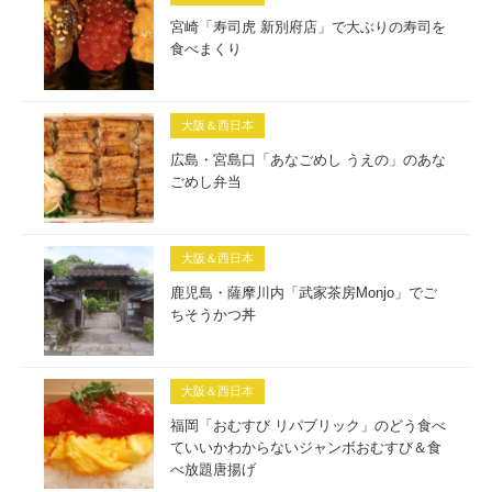
宮崎「寿司虎 新別府店」で大ぶりの寿司を
食べまくり
大阪＆西日本
広島・宮島口「あなごめし うえの」のあな
ごめし弁当
大阪＆西日本
鹿児島・薩摩川内「武家茶房Monjo」でご
ちそうかつ丼
大阪＆西日本
福岡「おむすび リパブリック」のどう食べ
ていいかわからないジャンボおむすび＆食
べ放題唐揚げ