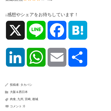
↓感想やシェアをお待ちしています！
X
Line
Facebook
Hatena
LinkedIn
WhatsApp
Email
共
有
投稿者:
タカバシ
大阪＆西日本
肉食
,
九州
,
宮崎
,
都城
コメント:
0