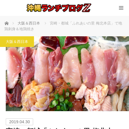
ホーム
大阪＆西日本
宮崎・都城「ふれあいの里 梅北本店」で地
鶏刺身＆地鶏焼き
大阪＆西日本
2019.04.30