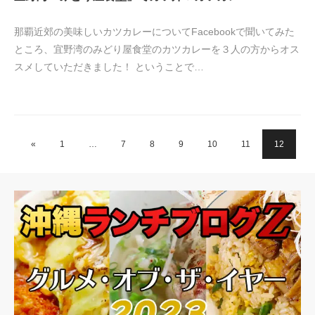
那覇近郊の美味しいカツカレーについてFacebookで聞いてみた
ところ、宜野湾のみどり屋食堂のカツカレーを３人の方からオス
スメしていただきました！ ということで…
«
1
…
7
8
9
10
11
12