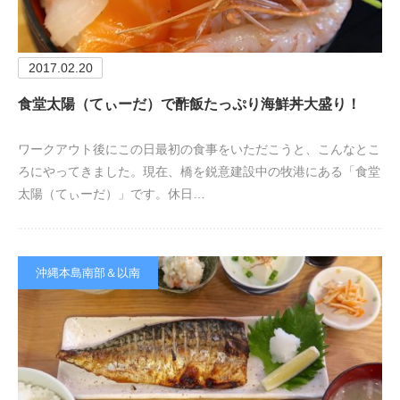
2017.02.20
食堂太陽（てぃーだ）で酢飯たっぷり海鮮丼大盛り！
ワークアウト後にこの日最初の食事をいただこうと、こんなとこ
ろにやってきました。現在、橋を鋭意建設中の牧港にある「食堂
太陽（てぃーだ）」です。休日…
沖縄本島南部＆以南