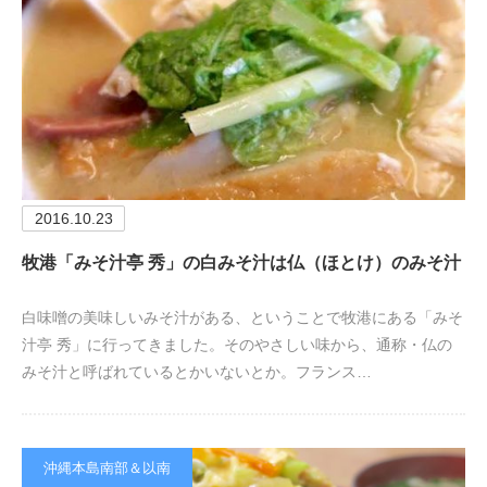
2016.10.23
牧港「みそ汁亭 秀」の白みそ汁は仏（ほとけ）のみそ汁
白味噌の美味しいみそ汁がある、ということで牧港にある「みそ
汁亭 秀」に行ってきました。そのやさしい味から、通称・仏の
みそ汁と呼ばれているとかいないとか。フランス…
沖縄本島南部＆以南