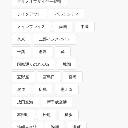
グルメオブザイヤー候補
テイクアウト
パルコシティ
メインプレイス
両国
中城
久米
二郎インスパイア
千葉
君津
呉
国際通りのれん街
城間
宜野座
宮島口
宮崎
尾道
広島
恵比寿
成田空港
新千歳空港
本部町
松尾
横浜
沖縄みそ汁
泡瀬
港町