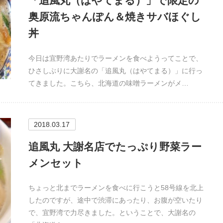
「追風丸（はやてまる）」で限定の
奥原流ちゃんぽん＆焼きサバほぐし
丼
今日は宜野湾あたりでラーメンを食べようってことで、
ひさしぶりに大謝名の「追風丸（はやてまる）」に行っ
てきました。こちら、北海道の味噌ラーメンがメ…
2018.03.17
追風丸 大謝名店でたっぷり野菜ラー
メンセット
ちょっと北までラーメンを食べに行こうと58号線を北上
したのですが、途中で渋滞にあったり、お腹が空いたり
で、宜野湾で力尽きました。ということで、大謝名の