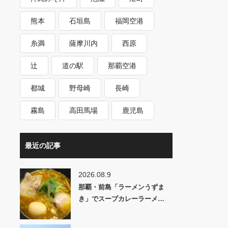
熊本
石垣島
福岡空港
糸満
薩摩川内
西原
辻
道の駅
那覇空港
都城
野母崎
長崎
霧島
高田馬場
鹿児島
最近の記事
2026.08.9
那覇・前島「ラーメンうずま
き」でスープカレーラーメ…