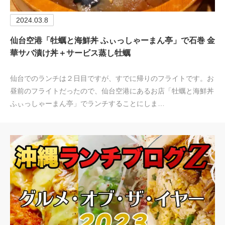
2024.03.8
仙台空港「牡蠣と海鮮丼 ふぃっしゃーまん亭」で石巻 金
華サバ漬け丼＋サービス蒸し牡蠣
仙台でのランチは２日目ですが、すでに帰りのフライトです。お
昼前のフライトだったので、仙台空港にあるお店「牡蠣と海鮮丼
ふぃっしゃーまん亭」でランチすることにしま…