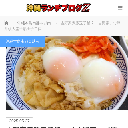
ホーム
沖縄本島南部＆以南
吉野家煮豚玉子飯!? 「吉野家」で豚
丼頭大盛半熟玉子二個
沖縄本島南部＆以南
2025.05.27