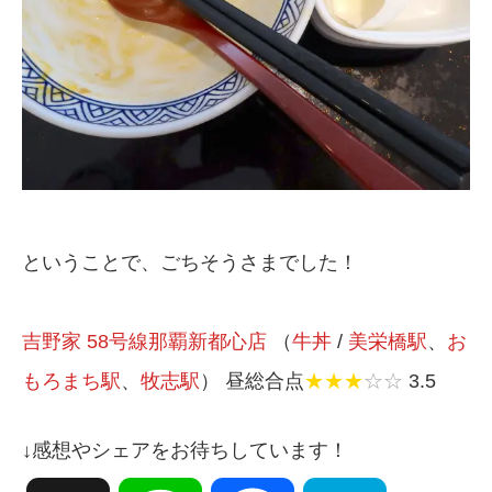
ということで、ごちそうさまでした！
吉野家 58号線那覇新都心店
（
牛丼
/
美栄橋駅
、
お
もろまち駅
、
牧志駅
） 昼総合点
★★★
☆☆
3.5
↓感想やシェアをお待ちしています！