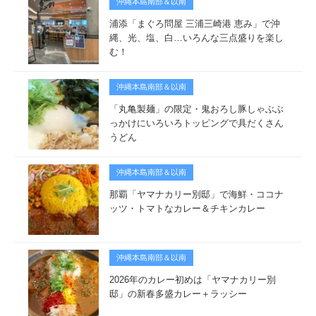
沖縄本島南部＆以南
浦添「まぐろ問屋 三浦三崎港 恵み」で沖
縄、光、塩、白…いろんな三点盛りを楽し
む！
沖縄本島南部＆以南
「丸亀製麺」の限定・鬼おろし豚しゃぶぶ
っかけにいろいろトッピングで具だくさん
うどん
沖縄本島南部＆以南
那覇「ヤマナカリー別邸」で海鮮・ココナ
ッツ・トマトなカレー＆チキンカレー
沖縄本島南部＆以南
2026年のカレー初めは「ヤマナカリー別
邸」の新春多盛カレー＋ラッシー