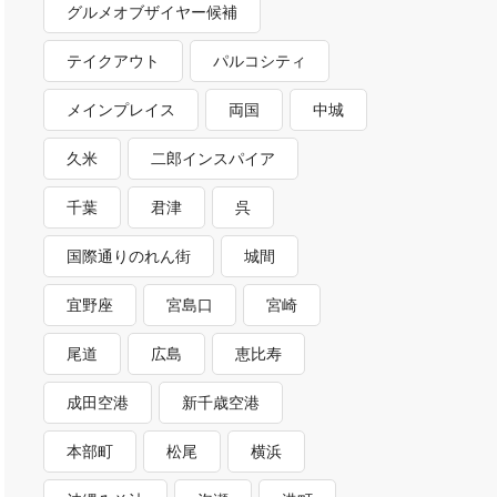
グルメオブザイヤー候補
テイクアウト
パルコシティ
メインプレイス
両国
中城
久米
二郎インスパイア
千葉
君津
呉
国際通りのれん街
城間
宜野座
宮島口
宮崎
尾道
広島
恵比寿
成田空港
新千歳空港
本部町
松尾
横浜