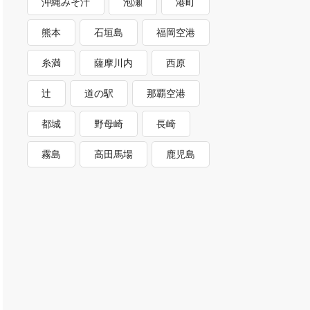
沖縄みそ汁
泡瀬
港町
熊本
石垣島
福岡空港
糸満
薩摩川内
西原
辻
道の駅
那覇空港
都城
野母崎
長崎
霧島
高田馬場
鹿児島