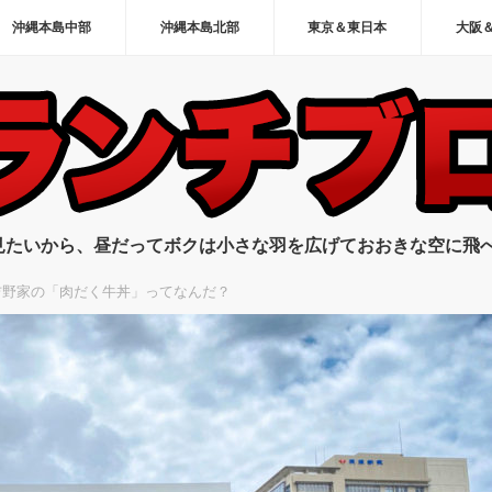
沖縄本島中部
沖縄本島北部
東京＆東日本
大阪
見たいから、昼だってボクは小さな羽を広げておおきな空に飛
吉野家の「肉だく牛丼」ってなんだ？