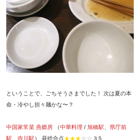
ということで、ごちそうさまでした！ 次は夏の本
命・冷やし担々麺かな〜？
中国家常菜 燕郷房
（
中華料理
/
旭橋駅
、
県庁前
駅
、
壺川駅
） 昼総合点
★★★
☆☆
3.5