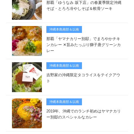
那覇「ゆうなみ 坂下店」の春夏季限定沖縄
そば・とろろ冷やしそば＆軟骨ソーキ
沖縄本島南部＆以南
那覇「ヤマナカリー別邸」でまろやかチキ
ンカレー ✕旨みたっぷり獅子唐グリーンカ
レー
沖縄本島南部＆以南
吉野家の沖縄限定タコライスをテイクアウ
ト
沖縄本島南部＆以南
2019年、沖縄でのランチ初めはヤマナカリ
ー別邸のスペシャルなカレー