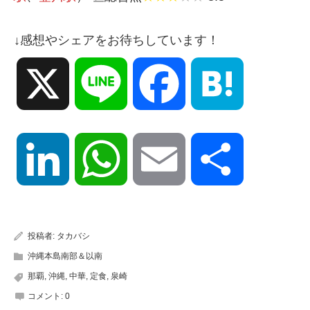
↓感想やシェアをお待ちしています！
X
Line
Facebook
Hatena
LinkedIn
WhatsApp
Email
共
有
投稿者:
タカバシ
沖縄本島南部＆以南
那覇
,
沖縄
,
中華
,
定食
,
泉崎
コメント:
0