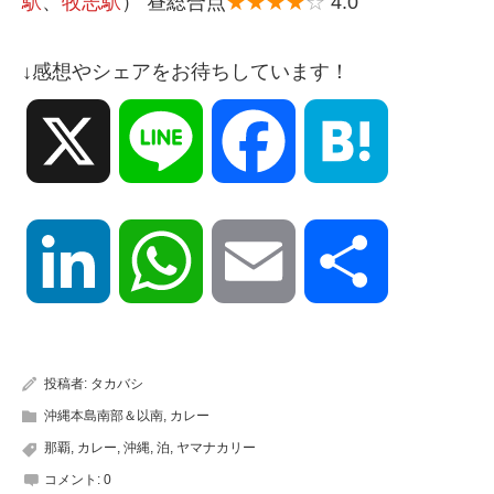
駅
、
牧志駅
） 昼総合点
★★★★
☆
4.0
↓感想やシェアをお待ちしています！
X
Line
Facebook
Hatena
LinkedIn
WhatsApp
Email
共
有
投稿者:
タカバシ
沖縄本島南部＆以南
,
カレー
那覇
,
カレー
,
沖縄
,
泊
,
ヤマナカリー
コメント:
0