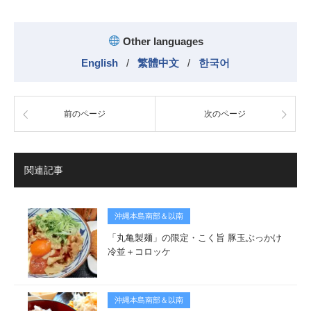
Other languages
English
/
繁體中文
/
한국어
前のページ
次のページ
関連記事
沖縄本島南部＆以南
「丸亀製麺」の限定・こく旨 豚玉ぶっかけ
冷並＋コロッケ
沖縄本島南部＆以南