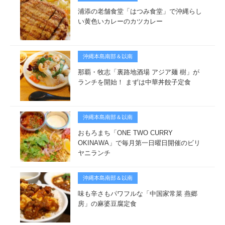
浦添の老舗食堂「はつみ食堂」で沖縄らし
い黄色いカレーのカツカレー
沖縄本島南部＆以南
那覇・牧志「裏路地酒場 アジア麺 樹」が
ランチを開始！ まずは中華丼餃子定食
沖縄本島南部＆以南
おもろまち「ONE TWO CURRY
OKINAWA」で毎月第一日曜日開催のビリ
ヤニランチ
沖縄本島南部＆以南
味も辛さもパワフルな「中国家常菜 燕郷
房」の麻婆豆腐定食