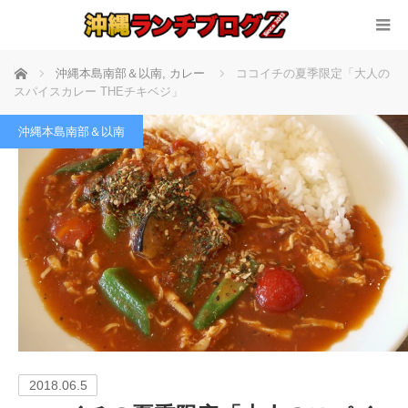
ホーム
沖縄本島南部＆以南
,
カレー
ココイチの夏季限定「大人の
スパイスカレー THEチキベジ」
沖縄本島南部＆以南
2018.06.5