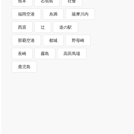
熊本
石垣島
社食
福岡空港
糸満
薩摩川内
西原
辻
道の駅
那覇空港
都城
野母崎
長崎
霧島
高田馬場
鹿児島