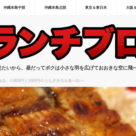
沖縄本島中部
沖縄本島北部
東京＆東日本
大阪
見たいから、昼だってボクは小さな羽を広げておおきな空に飛
品」の800円と1000円のうなぎ弁当を食べ比べ