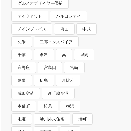
グルメオブザイヤー候補
テイクアウト
パルコシティ
メインプレイス
両国
中城
久米
二郎インスパイア
千葉
君津
呉
城間
宜野座
宮島口
宮崎
尾道
広島
恵比寿
成田空港
新千歳空港
本部町
松尾
横浜
泡瀬
港川外人住宅
港町