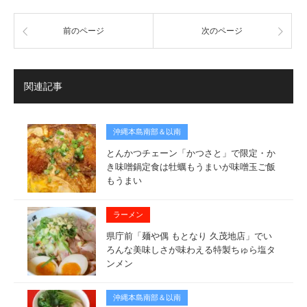
前のページ
次のページ
関連記事
沖縄本島南部＆以南
とんかつチェーン「かつさと」で限定・か
き味噌鍋定食は牡蠣もうまいが味噌玉ご飯
もうまい
ラーメン
県庁前「麺や偶 もとなり 久茂地店」でい
ろんな美味しさが味わえる特製ちゅら塩タ
ンメン
沖縄本島南部＆以南