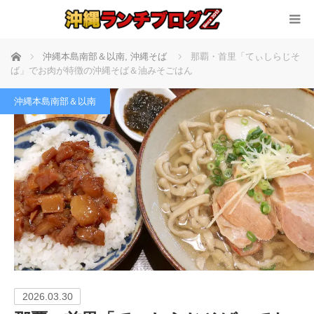
ホーム
沖縄本島南部＆以南
,
沖縄そば
那覇・首里「てぃしらじそ
ば」でお肉が特徴の沖縄そば＆油みそごはん
沖縄本島南部＆以南
2026.03.30