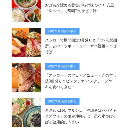
おばあが認める昔ながらの味わい！ 安里
「Koba’s」で500円のテビチ汁
沖縄本島南部＆以南
スシローで期間限定3貫盛り＆「サバ6製麺
所」とのコラボメニュー・サバ旨担々まぜ
そば
沖縄本島南部＆以南
「スシロー」のフェアメニュー・匠のすし
技3種盛り＆ピスタチオ バスクチーズケー
キを食べてきた！
沖縄本島南部＆以南
ぎのわんゆいマルシェ「沖縄そばパパイヤ
とスブイ」の限定沖縄そば・昆布水つけそ
ばが健康的にうまい