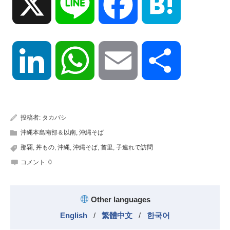
X
Line
Facebook
Hatena
LinkedIn
WhatsApp
Email
共
有
投稿者:
タカバシ
沖縄本島南部＆以南
,
沖縄そば
那覇
,
丼もの
,
沖縄
,
沖縄そば
,
首里
,
子連れで訪問
コメント:
0
Other languages
English
/
繁體中文
/
한국어