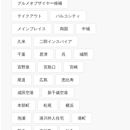
グルメオブザイヤー候補
テイクアウト
パルコシティ
メインプレイス
両国
中城
久米
二郎インスパイア
千葉
君津
呉
城間
宜野座
宮島口
宮崎
尾道
広島
恵比寿
成田空港
新千歳空港
本部町
松尾
横浜
泡瀬
港川外人住宅
港町