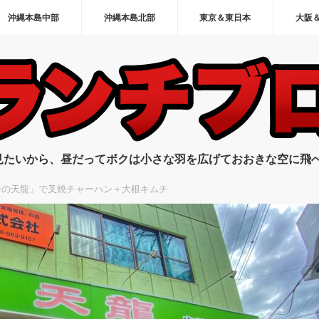
沖縄本島中部
沖縄本島北部
東京＆東日本
大阪
見たいから、昼だってボクは小さな羽を広げておおきな空に飛
子の天龍」で叉焼チャーハン＋大根キムチ