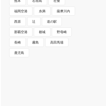
熊本
石垣島
社食
福岡空港
糸満
薩摩川内
西原
辻
道の駅
那覇空港
都城
野母崎
長崎
霧島
高田馬場
鹿児島