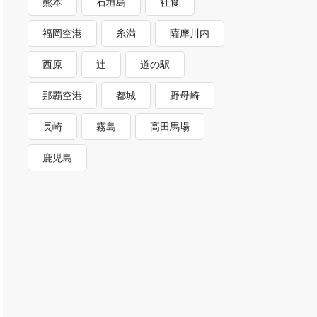
熊本
石垣島
社食
福岡空港
糸満
薩摩川内
西原
辻
道の駅
那覇空港
都城
野母崎
長崎
霧島
高田馬場
鹿児島