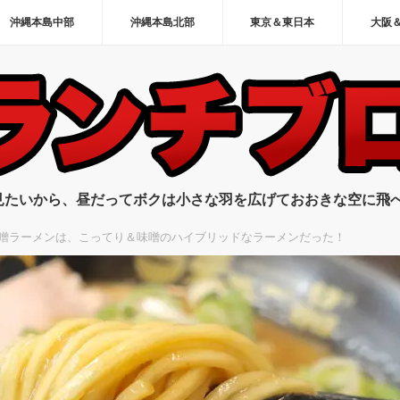
沖縄本島中部
沖縄本島北部
東京＆東日本
大阪
見たいから、昼だってボクは小さな羽を広げておおきな空に飛
噌ラーメンは、こってり＆味噌のハイブリッドなラーメンだった！