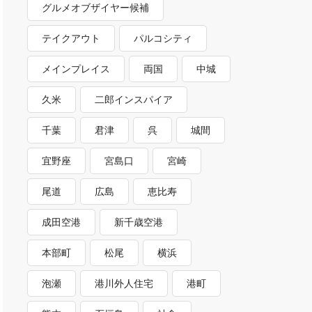
グルメオブザイヤー候補
テイクアウト
パルコシティ
メインプレイス
両国
中城
久米
二郎インスパイア
千葉
君津
呉
城間
宜野座
宮島口
宮崎
尾道
広島
恵比寿
成田空港
新千歳空港
本部町
松尾
横浜
泡瀬
港川外人住宅
港町