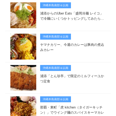
沖縄本島南部＆以南
浦添からのUber Eats「盛岡冷麺 レイコ」
で冷麺にいくつかトッピングしてみたら…
沖縄本島南部＆以南
ヤマナカリー、今週のカレーは豚肉の煮込
みカレー
沖縄本島南部＆以南
浦添「とん珍亭」で限定のミルフィーユか
つ定食
沖縄本島南部＆以南
那覇・東町「虎 kitchen（タイガーキッチ
ン）」でウイング麺のスパイスキーマカレ