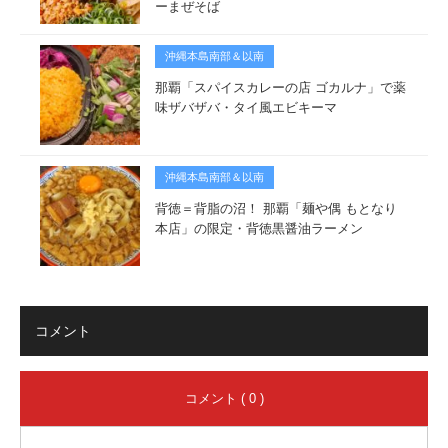
ーまぜそば
沖縄本島南部＆以南
那覇「スパイスカレーの店 ゴカルナ」で薬
味ザバザバ・タイ風エビキーマ
沖縄本島南部＆以南
背徳＝背脂の沼！ 那覇「麺や偶 もとなり
本店」の限定・背徳黒醤油ラーメン
コメント
コメント ( 0 )