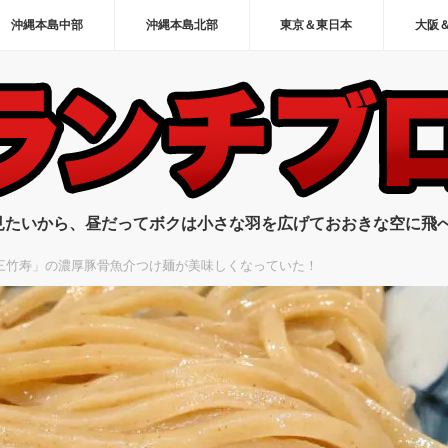
沖縄本島中部
沖縄本島北部
東京＆東日本
大阪
見たいから、昼だってボクは小さな羽を広げておおきな空に飛
三竹寿」の濃厚豚骨魚介つけ麺が美味しくなっていた！