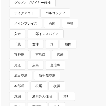
グルメオブザイヤー候補
テイクアウト
パルコシティ
メインプレイス
両国
中城
久米
二郎インスパイア
千葉
君津
呉
城間
宜野座
宮島口
宮崎
尾道
広島
恵比寿
成田空港
新千歳空港
本部町
松尾
横浜
泡瀬
港川外人住宅
港町