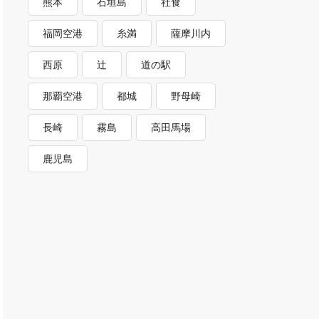
熊本
石垣島
社食
福岡空港
糸満
薩摩川内
西原
辻
道の駅
那覇空港
都城
野母崎
長崎
霧島
高田馬場
鹿児島