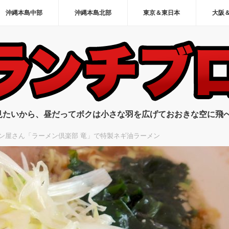
沖縄本島中部
沖縄本島北部
東京＆東日本
大阪
見たいから、昼だってボクは小さな羽を広げておおきな空に飛
ン屋さん「ラーメン倶楽部 竜」で特製ネギ油ラーメン