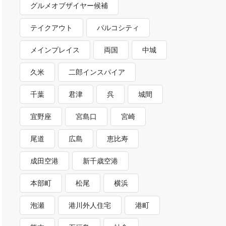
グルメオブザイヤー候補
テイクアウト
パルコシティ
メインプレイス
両国
中城
久米
二郎インスパイア
千葉
君津
呉
城間
宜野座
宮島口
宮崎
尾道
広島
恵比寿
成田空港
新千歳空港
本部町
松尾
横浜
泡瀬
港川外人住宅
港町