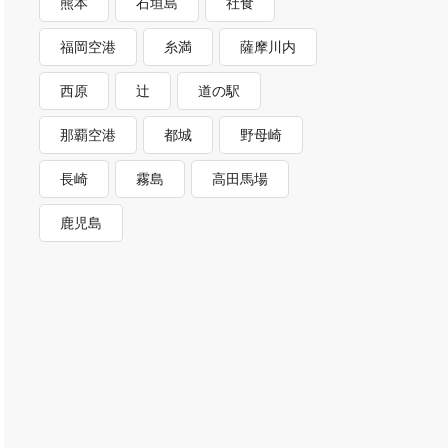
熊本
石垣島
社食
福岡空港
糸満
薩摩川内
西原
辻
道の駅
那覇空港
都城
野母崎
長崎
霧島
高田馬場
鹿児島