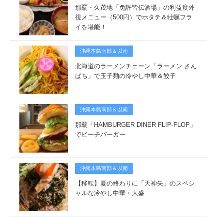
那覇・久茂地「免許皆伝酒場」の利益度外
視メニュー（500円）でホタテ＆牡蠣フラ
イを堪能！
沖縄本島南部＆以南
北海道のラーメンチェーン「ラーメン さん
ぱち」で玉子麺の冷やし中華＆餃子
沖縄本島南部＆以南
那覇「HAMBURGER DINER FLIP-FLOP」
でビーチバーガー
沖縄本島南部＆以南
【移転】夏の終わりに「天神矢」のスペシ
ャルな冷やし中華・大盛