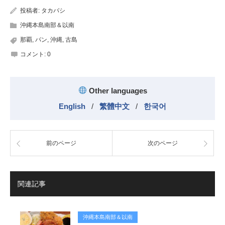
投稿者:
タカバシ
沖縄本島南部＆以南
那覇
,
パン
,
沖縄
,
古島
コメント:
0
Other languages
English
/
繁體中文
/
한국어
前のページ
次のページ
関連記事
沖縄本島南部＆以南