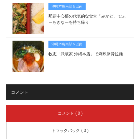
沖縄本島南部＆以南
那覇中心部の代表的な食堂「みかど」でふ
ーちきなーを持ち帰り
沖縄本島南部＆以南
牧志「武蔵家 沖縄本店」で麻辣豚骨拉麺
コメント
コメント ( 0 )
トラックバック ( 0 )