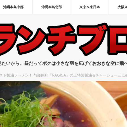
沖縄本島中部
沖縄本島北部
東京＆東日本
大阪
見たいから、昼だってボクは小さな羽を広げておおきな空に飛
スト醤油ラーメン！ 与那原町「NAGISA」の上特製醤油＆チャーシュー三点