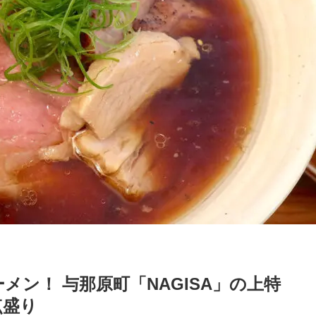
ン！ 与那原町「NAGISA」の上特
点盛り