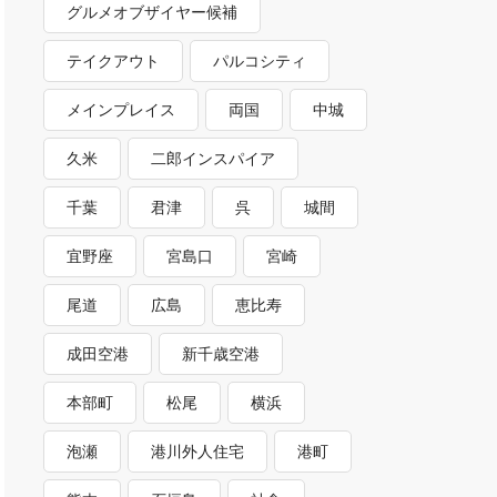
グルメオブザイヤー候補
テイクアウト
パルコシティ
メインプレイス
両国
中城
久米
二郎インスパイア
千葉
君津
呉
城間
宜野座
宮島口
宮崎
尾道
広島
恵比寿
成田空港
新千歳空港
本部町
松尾
横浜
泡瀬
港川外人住宅
港町