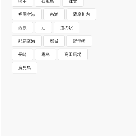
熊本
石垣島
社食
福岡空港
糸満
薩摩川内
西原
辻
道の駅
那覇空港
都城
野母崎
長崎
霧島
高田馬場
鹿児島